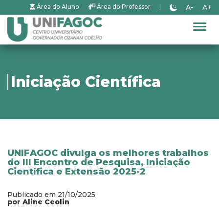
A-
A+
Área do Aluno
Área do Professor
|
Alter
Iniciação Científica
UNIFAGOC divulga os melhores trabalhos
do III Encontro de Pesquisa, Iniciação
Científica e Extensão 2025-2
Publicado em 21/10/2025
por Aline Ceolin