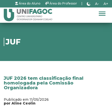
A-
A+
Área do Aluno
Área do Professor
|
Alter
JUF
JUF 2026 tem classificação final
homologada pela Comissão
Organizadora
Publicado em 11/05/2026
por Aline Ceolin