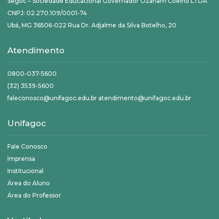
Segoc – Sociedade Educacional Governador Ozanam Coelho LTDA
CNPJ: 02.270.109/0001-74
Ubá, MG 36506-022 Rua Dr. Adjalme da Silva Botelho, 20
Atendimento
0800-037-5600
(32) 3539-5600
faleconosco@unifagoc.edu.br atendimento@unifagoc.edu.br
Unifagoc
Fale Conosco
Imprensa
Institucional
Área do Aluno
Área do Professor