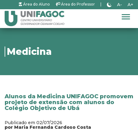
A-
A+
Área do Aluno
Área do Professor
|
Alter
Medicina
Alunos da Medicina UNIFAGOC promovem
projeto de extensão com alunos do
Colégio Objetivo de Ubá
Publicado em 02/07/2026
por Maria Fernanda Cardoso Costa