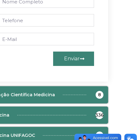
Enviar
ação Científica Medicina
8
cina
336
cina UNIFAGOC
8