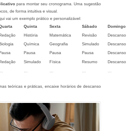
licativo
para montar seu cronograma. Uma sugestão
cos, de forma intuitiva e visual.
qui vai um exemplo prático e personalizável:
Quarta
Quinta
Sexta
Sábado
Domingo
Redação
História
Matemática
Revisão
Descanso
Biologia
Química
Geografia
Simulado
Descanso
Pausa
Pausa
Pausa
Pausa
Descanso
Redação
Simulado
Física
Resumo
Descanso
…
…
…
…
…
inas teóricas e práticas, encaixe horários de descanso