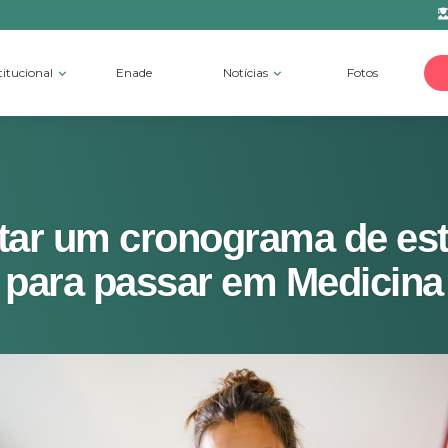
titucional
Enade
Notícias
Fotos
r um cronograma de est
para passar em Medicina