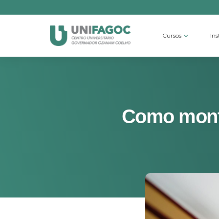
Cursos
Ins
Como monta