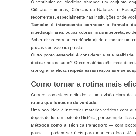
O vestibular de Medicina abrange um conjunto amp
Ciências Humanas, Ciências da Natureza e Reda
recorrentes,
especialmente nas instituições onde você
Também é interessante conhecer o formato d
interdisciplinares, outras cobram mais interpretação
Saber disso com antecedência ajuda a montar um cr
provas que você irá prestar.
Outro ponto essencial é considerar a sua realidade
dedicar aos estudos? Quais matérias são mais desaf
cronograma eficaz respeita essas respostas e se adapt
Como tornar a rotina mais efic
Com os conteúdos definidos e uma visão clara do s
rotina que funcione de verdade.
Uma boa ideia é intercalar matérias teóricas com out
depois de ler um texto de História, por exemplo. Essa 
Métodos como a Técnica Pomodoro
— com blocos
pausa — podem ser úteis para manter o foco. Já o