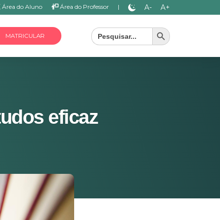
A-
A+
Área do Aluno
Área do Professor
|
Search Button
Search
for:
MATRICULAR
udos eficaz