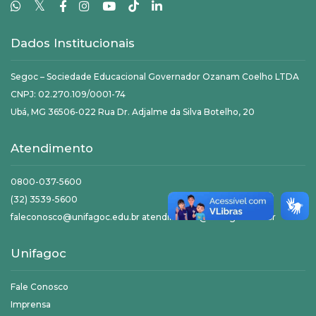
𝕏
Dados Institucionais
Segoc – Sociedade Educacional Governador Ozanam Coelho LTDA
CNPJ: 02.270.109/0001-74
Ubá, MG 36506-022 Rua Dr. Adjalme da Silva Botelho, 20
Atendimento
0800-037-5600
(32) 3539-5600
faleconosco@unifagoc.edu.br atendimento@unifagoc.edu.br
Unifagoc
Fale Conosco
Imprensa