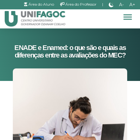
A-
A+
Área do Aluno
Área do Professor
|
Alter
ENADE e Enamed: o que são e quais as
diferenças entre as avaliações do MEC?