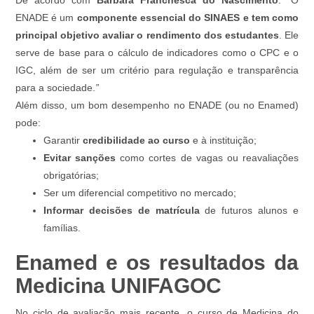
De acordo com
Barbara Franchesca do Nascimento
:
“
O
ENADE é um
componente essencial do SINAES e tem como
principal objetivo avaliar o rendimento dos estudantes
. Ele
serve de base para o cálculo de indicadores como o CPC e o
IGC, além de ser um critério para regulação e transparência
para a sociedade.
”
Além disso, um bom desempenho no ENADE (ou no Enamed)
pode:
Garantir
credibilidade ao curso
e à instituição;
Evitar sanções
como cortes de vagas ou reavaliações
obrigatórias;
Ser um diferencial competitivo no mercado;
Informar decisões de matrícula
de futuros alunos e
famílias.
Enamed e os resultados da
Medicina UNIFAGOC
No ciclo de avaliação mais recente, o curso de Medicina do