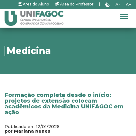
A-
A+
Área do Aluno
Área do Professor
|
Alter
Medicina
Formação completa desde o início:
projetos de extensão colocam
acadêmicos da Medicina UNIFAGOC em
ação
Publicado em 12/01/2026
por Mariana Nunes