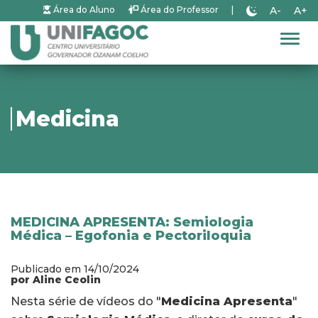
A-
A+
Área do Aluno
Área do Professor
|
Alter
Medicina
MEDICINA APRESENTA: Semiologia
Médica – Egofonia e Pectoriloquia
Publicado em 14/10/2024
por Aline Ceolin
Nesta série de vídeos do "
Medicina Apresenta
"