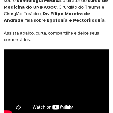
sobre
Semiologia Médica
, o diretor do
curso de
Medicina do UNIFAGOC
, Cirurgião do Trauma e
Cirurgião Torácico,
Dr. Filipe Moreira de
Andrade
, fala sobre
Egofonia e Pectoriloquia
.
Assista abaixo, curta, compartilhe e deixe seus
comentários.