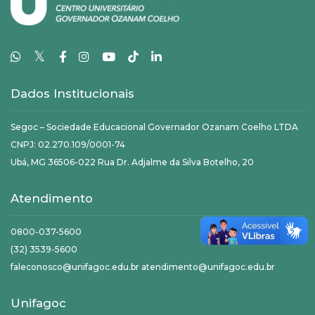
𝕏
Dados Institucionais
Segoc – Sociedade Educacional Governador Ozanam Coelho LTDA
CNPJ: 02.270.109/0001-74
Ubá, MG 36506-022 Rua Dr. Adjalme da Silva Botelho, 20
Atendimento
0800-037-5600
(32) 3539-5600
faleconosco@unifagoc.edu.br atendimento@unifagoc.edu.br
Unifagoc