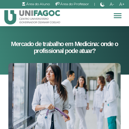
A-
A+
Área do Aluno
Área do Professor
|
Alter
Mercado de trabalho em Medicina: onde o
profissional pode atuar?