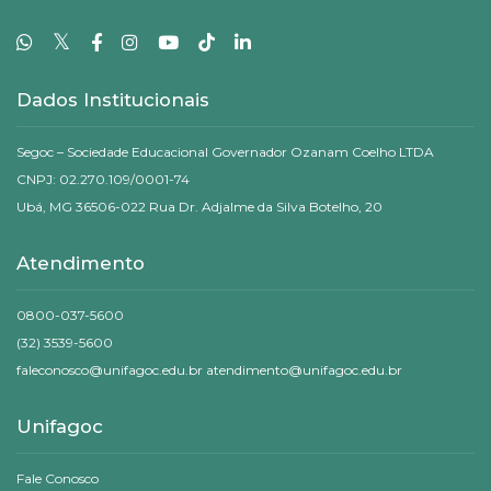
𝕏
Dados Institucionais
Segoc – Sociedade Educacional Governador Ozanam Coelho LTDA
CNPJ: 02.270.109/0001-74
Ubá, MG 36506-022 Rua Dr. Adjalme da Silva Botelho, 20
Atendimento
0800-037-5600
(32) 3539-5600
faleconosco@unifagoc.edu.br atendimento@unifagoc.edu.br
Unifagoc
Fale Conosco