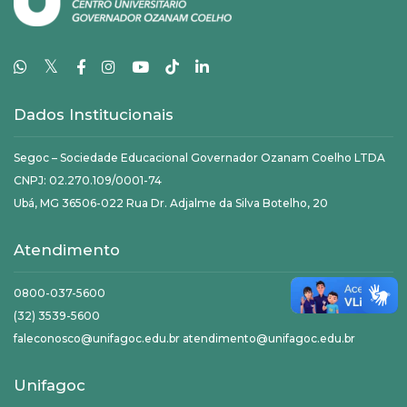
𝕏
Dados Institucionais
Segoc – Sociedade Educacional Governador Ozanam Coelho LTDA
CNPJ: 02.270.109/0001-74
Ubá, MG 36506-022 Rua Dr. Adjalme da Silva Botelho, 20
Atendimento
0800-037-5600
(32) 3539-5600
faleconosco@unifagoc.edu.br atendimento@unifagoc.edu.br
Unifagoc