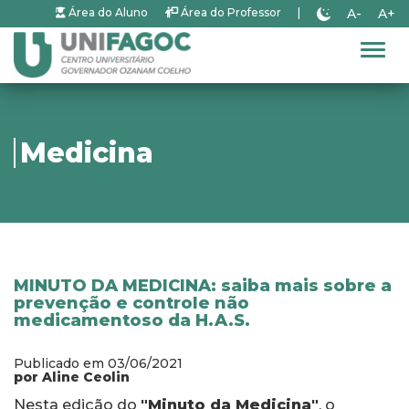
A-
A+
Área do Aluno
Área do Professor
|
Alter
Medicina
MINUTO DA MEDICINA: saiba mais sobre a
prevenção e controle não
medicamentoso da H.A.S.
Publicado em 03/06/2021
por Aline Ceolin
Nesta edição do
"Minuto da Medicina"
, o