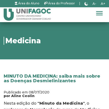
A-
A+
Área do Aluno
Área do Professor
|
Alter
Medicina
MINUTO DA MEDICINA: saiba mais sobre
as Doenças Desmielinizantes
Publicado em 08/07/2020
por Aline Ceolin
Nesta edição do
"Minuto da Medicina"
, o