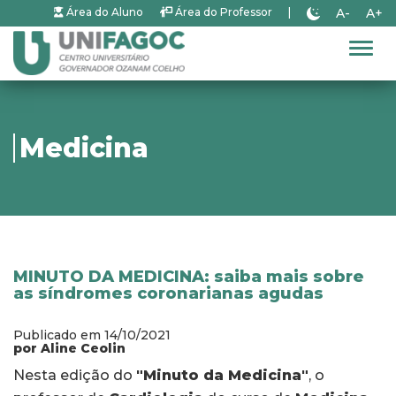
A-
A+
Área do Aluno
Área do Professor
|
Alter
Medicina
MINUTO DA MEDICINA: saiba mais sobre
as síndromes coronarianas agudas
Publicado em 14/10/2021
por Aline Ceolin
Nesta edição do
"Minuto da Medicina"
, o