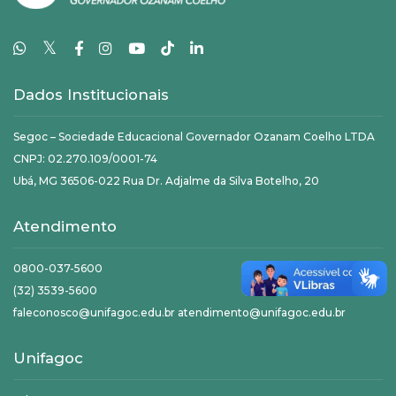
𝕏
Dados Institucionais
Segoc – Sociedade Educacional Governador Ozanam Coelho LTDA
CNPJ: 02.270.109/0001-74
Ubá, MG 36506-022 Rua Dr. Adjalme da Silva Botelho, 20
Atendimento
0800-037-5600
(32) 3539-5600
faleconosco@unifagoc.edu.br atendimento@unifagoc.edu.br
Unifagoc