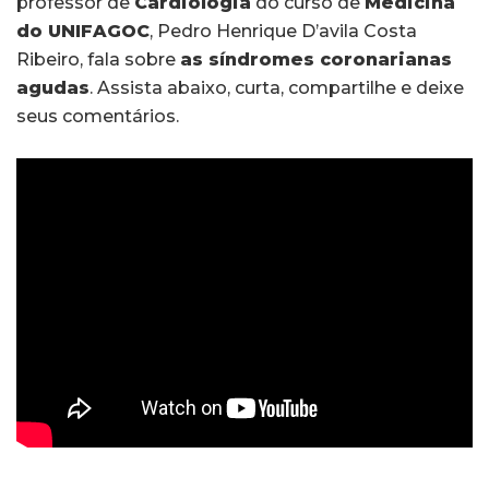
professor de
Cardiologia
do curso de
Medicina
do UNIFAGOC
, Pedro Henrique D’avila Costa
Ribeiro, fala sobre
as síndromes coronarianas
agudas
. Assista abaixo, curta, compartilhe e deixe
seus comentários.