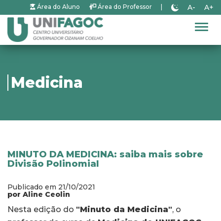
A-
A+
Área do Aluno
Área do Professor
|
Alter
Medicina
MINUTO DA MEDICINA: saiba mais sobre
Divisão Polinomial
Publicado em 21/10/2021
por Aline Ceolin
Nesta edição do
"Minuto da Medicina"
, o