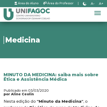
A-
A+
Área do Aluno
Área do Professor
|
Alter
Medicina
MINUTO DA MEDICINA: saiba mais sobre
Ética e Assistência Médica
Publicado em 03/03/2020
por Aline Ceolin
Nesta edição do
"Minuto da Medicina"
, o