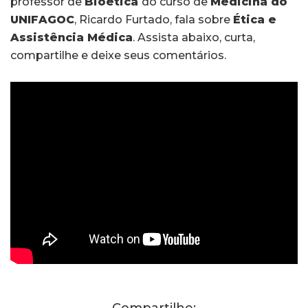
professor de
Bioética
do curso de
Medicina do
UNIFAGOC
, Ricardo Furtado, fala sobre
Ética e
Assistência Médica
. Assista abaixo, curta,
compartilhe e deixe seus comentários.