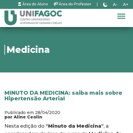
A-
A+
Área do Aluno
Área do Professor
|
Alter
Medicina
MINUTO DA MEDICINA: saiba mais sobre
Hipertensão Arterial
Publicado em 28/04/2020
por Aline Ceolin
Nesta edição do
"Minuto da Medicina"
, a