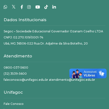
𝕏
Dados Institucionais
Segoc – Sociedade Educacional Governador Ozanam Coelho LTDA
CNPJ: 02.270.109/0001-74
Ubá, MG 36506-022 Rua Dr. Adjalme da Silva Botelho, 20
Atendimento
0800-037-5600
(32) 3539-5600
faleconosco@unifagoc.edu.br atendimento@unifagoc.edu.br
Unifagoc
Fale Conosco