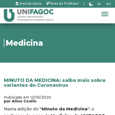
A-
A+
Área do Aluno
Área do Professor
|
Alter
Medicina
MINUTO DA MEDICINA: saiba mais sobre
variantes do Coronavírus
Publicado em 12/05/2020
por Aline Ceolin
Nesta edição do
"Minuto da Medicina"
, o