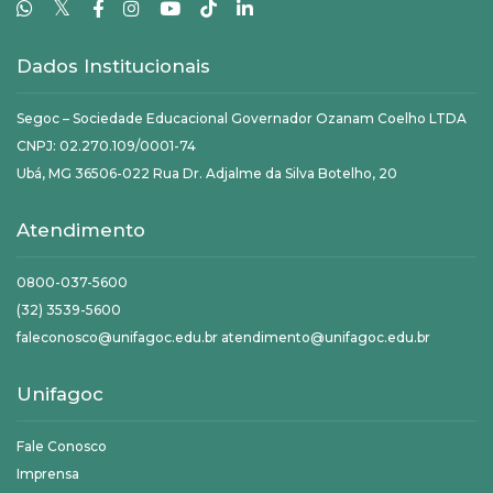
𝕏
Dados Institucionais
Segoc – Sociedade Educacional Governador Ozanam Coelho LTDA
CNPJ: 02.270.109/0001-74
Ubá, MG 36506-022 Rua Dr. Adjalme da Silva Botelho, 20
Atendimento
0800-037-5600
(32) 3539-5600
faleconosco@unifagoc.edu.br atendimento@unifagoc.edu.br
Unifagoc
Fale Conosco
Imprensa