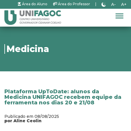
A-
A+
Área do Aluno
Área do Professor
|
Alter
Medicina
Plataforma UpToDate: alunos da
Medicina UNIFAGOC recebem equipe da
ferramenta nos dias 20 e 21/08
Publicado em 08/08/2025
por Aline Ceolin