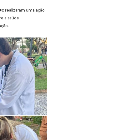
OC
realizaram uma ação
re a saúde
ação.