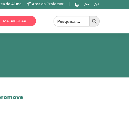
A-
A+
ea do Aluno
Área do Professor
|
Search Button
Search
for:
MATRICULAR
 promove