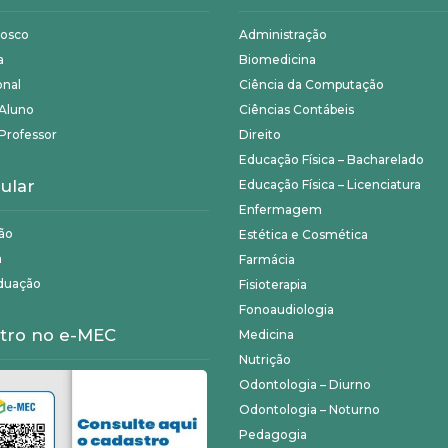
nosco
Administração
a
Biomedicina
onal
Ciência da Computação
 Aluno
Ciências Contábeis
Professor
Direito
Educação Física – Bacharelado
ular
Educação Física – Licenciatura
Enfermagem
ão
Estética e Cosmética
a
Farmácia
duação
Fisioterapia
Fonoaudiologia
tro no e-MEC
Medicina
Nutrição
Odontologia – Diurno
Odontologia – Noturno
Pedagogia