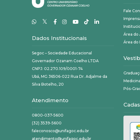
Fale Co
Imprens
𝕏
Instituci
Área do
Dados Institucionais
Área do 
Segoc – Sociedade Educacional
Vestib
Governador Ozanam Coelho LTDA
CNPJ: 02.270.109/0001-74
Graduaç
Ubá, MG 36506-022 Rua Dr. Adjalme da
Medicin
Silva Botelho, 20
Pós-Gra
Atendimento
Cadas
0800-037-5600
(32) 3539-5600
faleconosco@unifagoc.edu.br
atendimento@unifagoc.edu.br