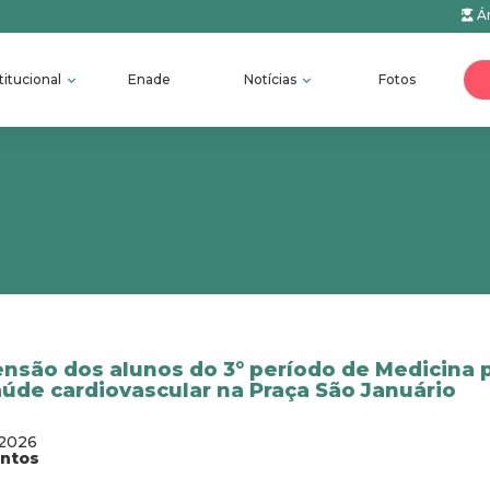
Ár
titucional
Enade
Notícias
Fotos
ensão dos alunos do 3° período de Medicina
aúde cardiovascular na Praça São Januário
/2026
antos