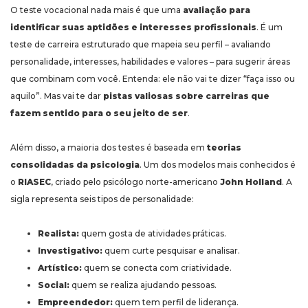
O teste vocacional nada mais é que uma
avaliação para
identificar suas aptidões e interesses profissionais
. É um
teste de carreira estruturado que mapeia seu perfil – avaliando
personalidade, interesses, habilidades e valores – para sugerir áreas
que combinam com você. Entenda: ele não vai te dizer “faça isso ou
aquilo”. Mas vai te dar
pistas valiosas sobre carreiras que
fazem sentido para o seu jeito de ser
.
Além disso, a maioria dos testes é baseada em
teorias
consolidadas da psicologia
. Um dos modelos mais conhecidos é
o
RIASEC
, criado pelo psicólogo norte-americano
John Holland
. A
sigla representa seis tipos de personalidade:
Realista:
quem gosta de atividades práticas.
Investigativo:
quem curte pesquisar e analisar.
Artístico:
quem se conecta com criatividade.
Social:
quem se realiza ajudando pessoas.
Empreendedor:
quem tem perfil de liderança.