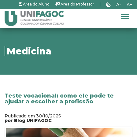
A-
A+
Área do Aluno
Área do Professor
|
Alter
Medicina
Teste vocacional: como ele pode te
ajudar a escolher a profissão
Publicado em 30/10/2025
por Blog UNIFAGOC