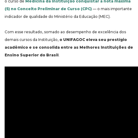
o curso de
Medicina da Instituição conquistar a nota máxima
(5) no Conceito Preliminar de Curso (CPC)
— o mais importante
indicador de qualidade do Ministério da Educação (MEC).
Com esse resultado, somado ao desempenho de excelência dos
demais cursos da Instituição,
o UNIFAGOC eleva seu prestígio
acadêmico e se consolida entre as Melhores Instituições de
Ensino Superior do Brasil
.