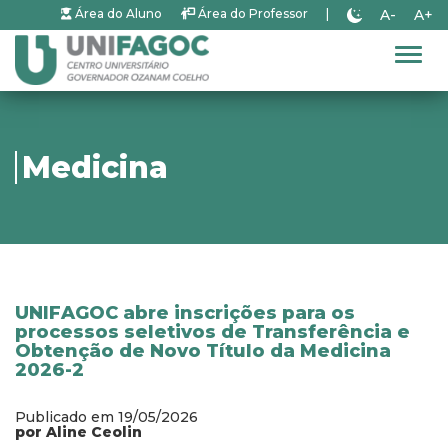
A-
A+
Área do Aluno
Área do Professor
|
Alter
Medicina
UNIFAGOC abre inscrições para os
processos seletivos de Transferência e
Obtenção de Novo Título da Medicina
2026-2
Publicado em 19/05/2026
por Aline Ceolin