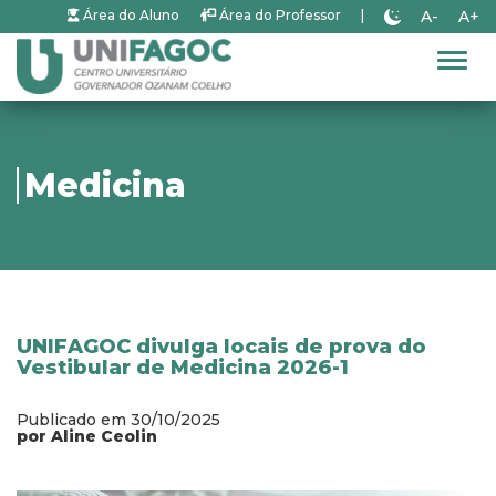
A-
A+
Área do Aluno
Área do Professor
|
Alter
Medicina
UNIFAGOC divulga locais de prova do
Vestibular de Medicina 2026-1
Publicado em 30/10/2025
por Aline Ceolin