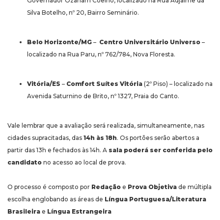
Governador Ozanam Coelho, localizado na Rua Adjalme da
Silva Botelho, nº 20, Bairro Seminário.
Belo Horizonte/MG
–
Centro Universitário Universo
–
localizado na Rua Paru, nº 762/784, Nova Floresta.
Vitória/ES
–
Comfort Suítes Vitória
(2º Piso) – localizado na
Avenida Saturnino de Brito, nº 1327, Praia do Canto.
Vale lembrar que a avaliação será realizada, simultaneamente, nas
cidades supracitadas, das
14h às 18h
. Os portões serão abertos a
partir das 13h e fechados às 14h. A
sala poderá ser conferida pelo
candidato
no acesso ao local de prova.
O processo é composto por
Redação
e
Prova Objetiva
de múltipla
escolha englobando as áreas de
Língua Portuguesa/Literatura
Brasileira
e
Língua Estrangeira