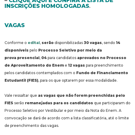
–
CLIQUE AQUI E CONFIRA A LISTA DE
INSCRIÇÕES HOMOLOGADAS
.
VAGAS
Conforme o
edital
,
serão
disponibilizadas
30 vagas
, sendo
14
disponíveis
pelo
Processo Seletivo por meio da
prova presencial
,
04
para candidatos
aprovados no Processo
de Aproveitamento do Enem
e
12 vagas
para preenchimento
pelos candidatos contemplados com o
Fundo de Financiamento
Estudantil (FIES)
, para os que optarem por essa modalidade.
Vale ressaltar que
as vagas que não forem preenchidas pelo
FIES
serão
remanejadas para os candidatos
que participaram do
Processo Seletivo por Vestibular e por meio da Nota do Enem. A
convocação se dará de acordo com a lista classificatória, até o limite
de preenchimento das vagas.