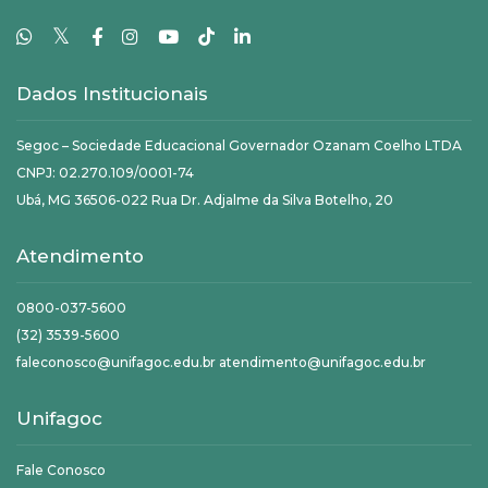
𝕏
Dados Institucionais
Segoc – Sociedade Educacional Governador Ozanam Coelho LTDA
CNPJ: 02.270.109/0001-74
Ubá, MG 36506-022 Rua Dr. Adjalme da Silva Botelho, 20
Atendimento
0800-037-5600
(32) 3539-5600
faleconosco@unifagoc.edu.br atendimento@unifagoc.edu.br
Unifagoc
Fale Conosco