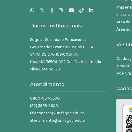
Imprens
𝕏
Instituci
Área do
Dados Institucionais
Área do 
Segoc – Sociedade Educacional
Vestib
Governador Ozanam Coelho LTDA
CNPJ: 02.270.109/0001-74
Graduaç
Ubá, MG 36506-022 Rua Dr. Adjalme da
Medicin
Silva Botelho, 20
Pós-Gra
Atendimento
Cadas
0800-037-5600
(32) 3539-5600
faleconosco@unifagoc.edu.br
atendimento@unifagoc.edu.br