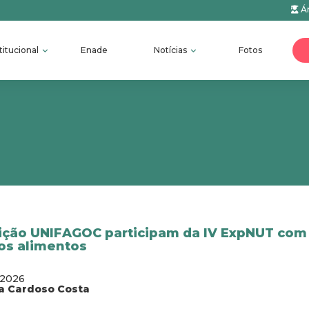
Ár
titucional
Enade
Notícias
Fotos
rição UNIFAGOC participam da IV ExpNUT com
dos alimentos
/2026
a Cardoso Costa