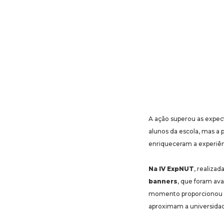
A ação superou as expec
alunos da escola, mas a 
enriqueceram a experiên
Na IV ExpNUT
, realizad
banners
, que foram ava
momento proporcionou a 
aproximam a universida