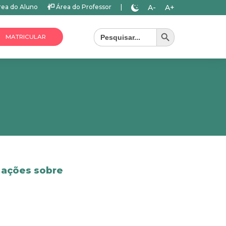
A-
A+
ea do Aluno
Área do Professor
|
Search Button
Search
for:
MATRICULAR
 ações sobre