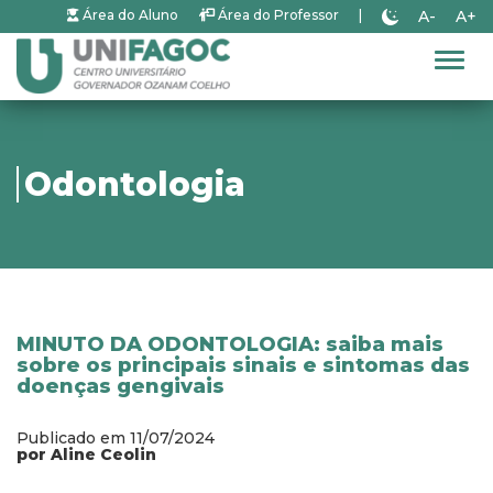
A-
A+
Área do Aluno
Área do Professor
|
Alter
Odontologia
MINUTO DA ODONTOLOGIA: saiba mais
sobre os principais sinais e sintomas das
doenças gengivais
Publicado em 11/07/2024
por Aline Ceolin