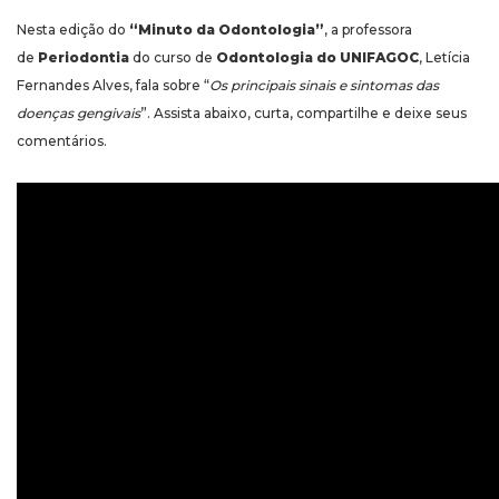
Nesta edição do
“Minuto da Odontologia”
, a professora
de
Periodontia
do curso de
Odontologia do UNIFAGOC
, Letícia
Fernandes Alves, fala sobre “
Os principais sinais e sintomas das
doenças gengivais
”. Assista abaixo, curta, compartilhe e deixe seus
comentários.