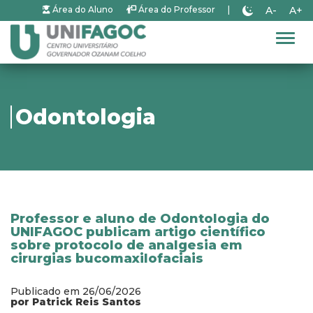
A-
A+
Área do Aluno
Área do Professor
|
Alter
Odontologia
Professor e aluno de Odontologia do
UNIFAGOC publicam artigo científico
sobre protocolo de analgesia em
cirurgias bucomaxilofaciais
Publicado em 26/06/2026
por Patrick Reis Santos