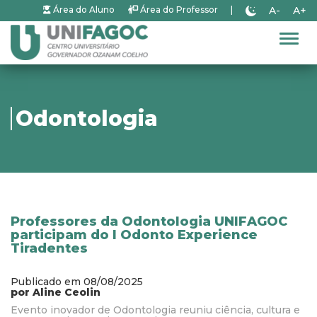
A-
A+
Área do Aluno
Área do Professor
|
Alter
Odontologia
Professores da Odontologia UNIFAGOC
participam do I Odonto Experience
Tiradentes
Publicado em 08/08/2025
por Aline Ceolin
Evento inovador de Odontologia reuniu ciência, cultura e