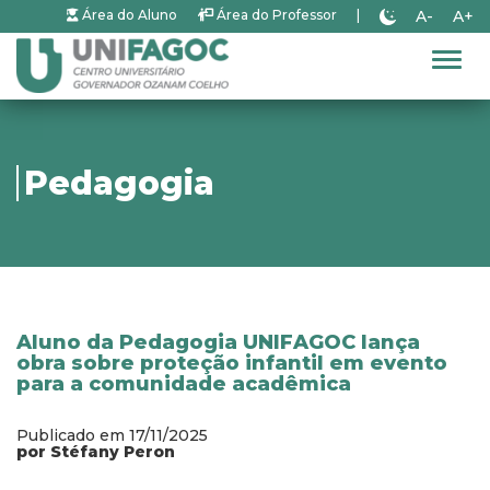
A-
A+
Área do Aluno
Área do Professor
|
Alter
Pedagogia
Aluno da Pedagogia UNIFAGOC lança
obra sobre proteção infantil em evento
para a comunidade acadêmica
Publicado em 17/11/2025
por Stéfany Peron