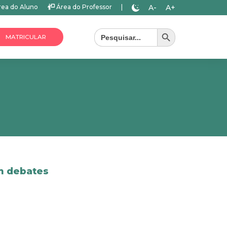
A-
A+
ea do Aluno
Área do Professor
|
Search Button
Search
for:
MATRICULAR
m debates