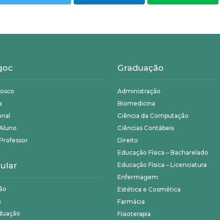
goc
Graduação
nosco
Administração
a
Biomedicina
onal
Ciência da Computação
 Aluno
Ciências Contábeis
Professor
Direito
Educação Física – Bacharelado
ular
Educação Física – Licenciatura
Enfermagem
ão
Estética e Cosmética
a
Farmácia
duação
Fisioterapia