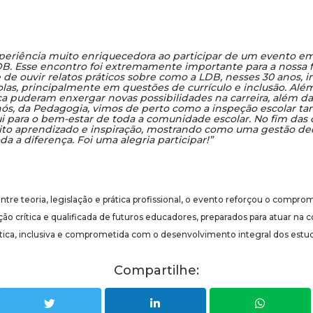
periência muito enriquecedora ao participar de um evento 
DB. Esse encontro foi extremamente importante para a nossa 
de ouvir relatos práticos sobre como a LDB, nesses 30 anos, i
las, principalmente em questões de currículo e inclusão. Além
a puderam enxergar novas possibilidades na carreira, além das
nós, da Pedagogia, vimos de perto como a inspeção escolar t
i para o bem-estar de toda a comunidade escolar. No fim das 
o aprendizado e inspiração, mostrando como uma gestão de
da a diferença. Foi uma alegria participar!”
tre teoria, legislação e prática profissional, o evento reforçou o comprom
 crítica e qualificada de futuros educadores, preparados para atuar na
ca, inclusiva e comprometida com o desenvolvimento integral dos estu
Compartilhe: