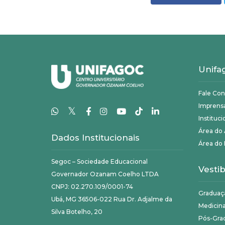
Unifa
Fale Co
Imprens
𝕏
Instituci
Área do
Dados Institucionais
Área do 
Segoc – Sociedade Educacional
Vestib
Governador Ozanam Coelho LTDA
CNPJ: 02.270.109/0001-74
Graduaç
Ubá, MG 36506-022 Rua Dr. Adjalme da
Medicin
Silva Botelho, 20
Pós-Gra