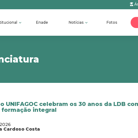
Ár
titucional
Enade
Notícias
Fotos
nciatura
 do UNIFAGOC celebram os 30 anos da LDB co
 formação integral
/2026
a Cardoso Costa