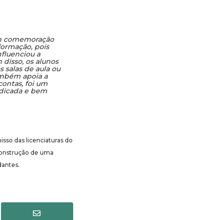
em comemoração
formação, pois
nfluenciou a
 disso, os alunos
 salas de aula ou
ambém apoia a
contas, foi um
dicada e bem
isso das licenciaturas do
 construção de uma
dantes.