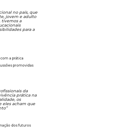
ional no país, que
e, jovem e adulto
, tivemos a
ucacionais
bilidades para a
 com a prática
scussões promovidas
ofissionais da
vivência prática na
lidade, os
ue eles acham que
nto”
rmação dos futuros