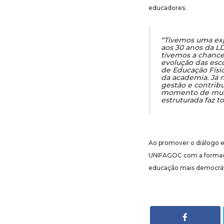
educadores.
“Tivemos uma ex
aos 30 anos da L
tivemos a chance 
evolução das esco
de Educação Físic
da academia. Já 
gestão e contribu
momento de muit
estruturada faz to
Ao promover o diálogo en
UNIFAGOC com a formação
educação mais democráti