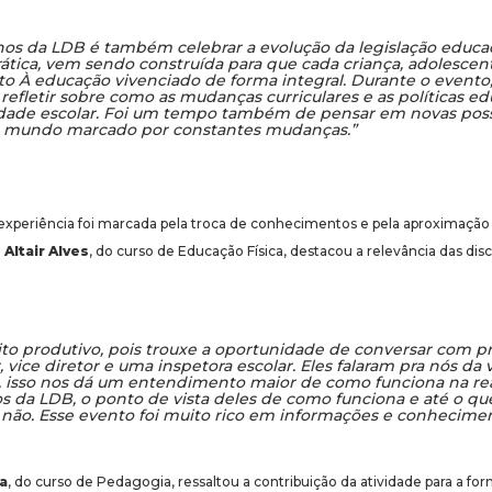
anos da LDB é também celebrar a evolução da legislação educac
tica, vem sendo construída para que cada criança, adolescent
to À educação vivenciado de forma integral. Durante o evento
efletir sobre como as mudanças curriculares e as políticas ed
dade escolar. Foi um tempo também de pensar em novas possi
mundo marcado por constantes mudanças.”
a experiência foi marcada pela troca de conhecimentos e pela aproximação
e
Altair Alves
, do curso de Educação Física, destacou a relevância das di
to produtivo, pois trouxe a oportunidade de conversar com pr
, vice diretor e uma inspetora escolar. Eles falaram pra nós da 
, isso nos dá um entendimento maior de como funciona na rea
os da LDB, o ponto de vista deles de como funciona e até o q
não. Esse evento foi muito rico em informações e conhecime
a
, do curso de Pedagogia, ressaltou a contribuição da atividade para a fo