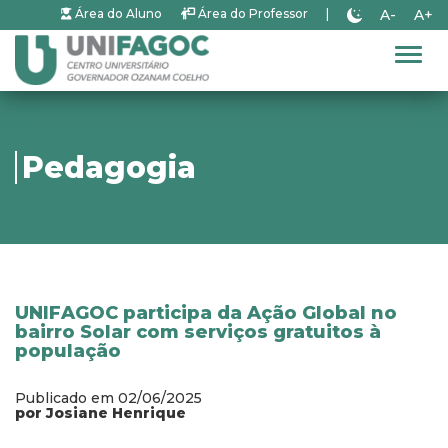
A-
A+
Área do Aluno
Área do Professor
|
Alter
Pedagogia
UNIFAGOC participa da Ação Global no
bairro Solar com serviços gratuitos à
população
Publicado em 02/06/2025
por Josiane Henrique