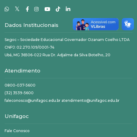
𝕏
Dados Institucionais
Segoc – Sociedade Educacional Governador Ozanam Coelho LTDA
CNPJ: 02.270.109/0001-74
Ubá, MG 36506-022 Rua Dr. Adjalme da Silva Botelho, 20
Atendimento
0800-037-5600
(32) 3539-5600
faleconosco@unifagoc.edu.br atendimento@unifagoc.edu.br
Unifagoc
Fale Conosco