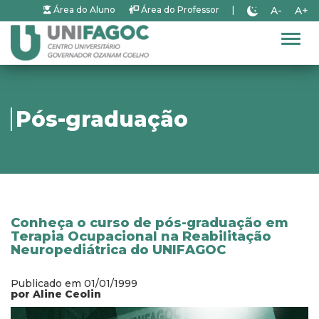
A-
A+
Área do Aluno
Área do Professor
|
Alter
Pós-graduação
Conheça o curso de pós-graduação em
Terapia Ocupacional na Reabilitação
Neuropediátrica do UNIFAGOC
Publicado em 01/01/1999
por Aline Ceolin