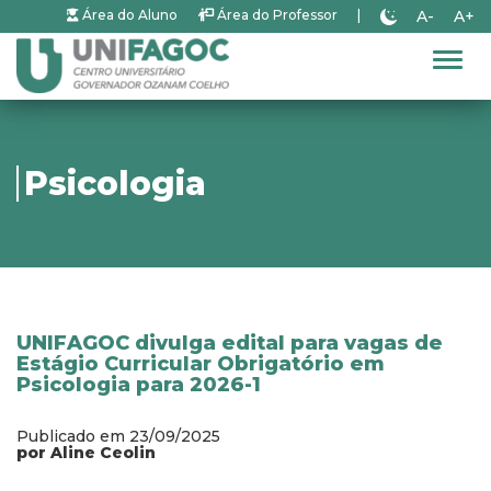
A-
A+
Área do Aluno
Área do Professor
|
Alter
Psicologia
UNIFAGOC divulga edital para vagas de
Estágio Curricular Obrigatório em
Psicologia para 2026-1
Publicado em 23/09/2025
por Aline Ceolin