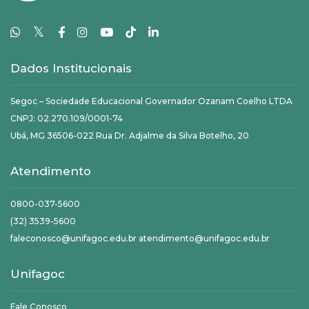
𝕏
Dados Institucionais
Segoc – Sociedade Educacional Governador Ozanam Coelho LTDA
CNPJ: 02.270.109/0001-74
Ubá, MG 36506-022 Rua Dr. Adjalme da Silva Botelho, 20
Atendimento
0800-037-5600
(32) 3539-5600
faleconosco@unifagoc.edu.br atendimento@unifagoc.edu.br
Unifagoc
Fale Conosco