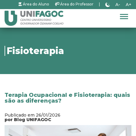
A-
A+
Área do Aluno
Área do Professor
|
Alter
Fisioterapia
Terapia Ocupacional e Fisioterapia: quais
são as diferenças?
Publicado em 26/01/2026
por Blog UNIFAGOC