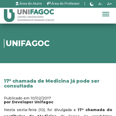
A-
A+
Área do Aluno
Área do Professor
|
Alter
UNIFAGOC
17ª chamada de Medicina já pode ser
consultada
Publicado em 10/02/2017
por Developer Unifagoc
Nesta sexta-feira (10), foi divulgada a
17ª chamada do