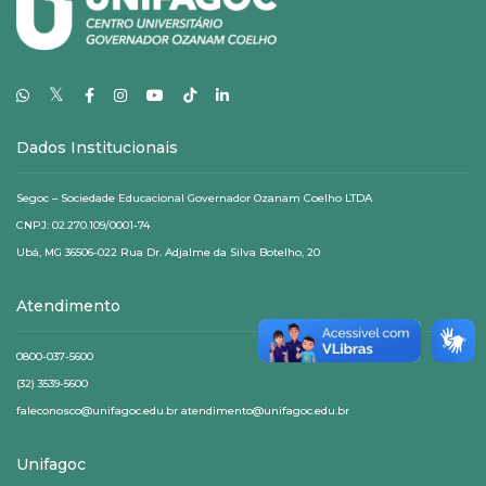
𝕏
Dados Institucionais
Segoc – Sociedade Educacional Governador Ozanam Coelho LTDA
CNPJ: 02.270.109/0001-74
Ubá, MG 36506-022 Rua Dr. Adjalme da Silva Botelho, 20
Atendimento
0800-037-5600
(32) 3539-5600
faleconosco@unifagoc.edu.br atendimento@unifagoc.edu.br
Unifagoc