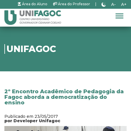
A-
A+
Área do Aluno
Área do Professor
|
Alter
UNIFAGOC
2º Encontro Acadêmico de Pedagogia da
Fagoc aborda a democratização do
ensino
Publicado em 23/05/2017
por Developer Unifagoc