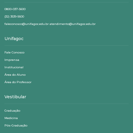
0800-037-5600
(32) 3539-5600
faleconosco@unifagoc.edu.br atendimento@unifagoc.edu.br
Unifagoc
Fale Conosco
Imprensa
Institucional
Área do Aluno
Área do Professor
Vestibular
Graduação
Medicina
Pós-Graduação