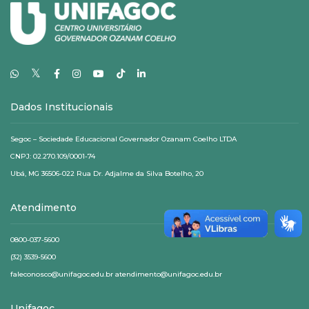
𝕏
Dados Institucionais
Segoc – Sociedade Educacional Governador Ozanam Coelho LTDA
CNPJ: 02.270.109/0001-74
Ubá, MG 36506-022 Rua Dr. Adjalme da Silva Botelho, 20
Atendimento
0800-037-5600
(32) 3539-5600
faleconosco@unifagoc.edu.br atendimento@unifagoc.edu.br
Unifagoc