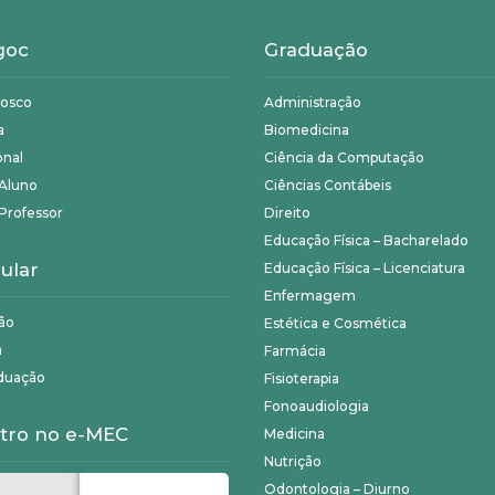
goc
Graduação
nosco
Administração
a
Biomedicina
onal
Ciência da Computação
 Aluno
Ciências Contábeis
Professor
Direito
Educação Física – Bacharelado
ular
Educação Física – Licenciatura
Enfermagem
ão
Estética e Cosmética
a
Farmácia
duação
Fisioterapia
Fonoaudiologia
tro no e-MEC
Medicina
Nutrição
Odontologia – Diurno