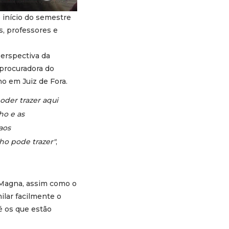
 início do semestre
s, professores e
perspectiva da
 procuradora do
ho em Juiz de Fora.
oder trazer aqui
ho e as
aos
ho pode trazer"
,
a Magna, assim como o
lar facilmente o
é os que estão