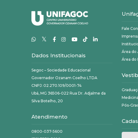
Unifa
Fale Co
Imprens
𝕏
Instituci
Área do
Dados Institucionais
Área do 
Segoc – Sociedade Educacional
Vestib
Governador Ozanam Coelho LTDA
CNPJ: 02.270.109/0001-74
Graduaç
Ubá, MG 36506-022 Rua Dr. Adjalme da
Medicin
Silva Botelho, 20
Pós-Gra
Atendimento
Cadas
0800-037-5600