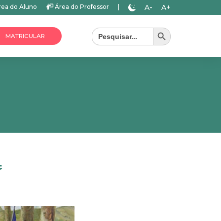
A-
A+
ea do Aluno
Área do Professor
|
Search Button
Search
for:
MATRICULAR
c