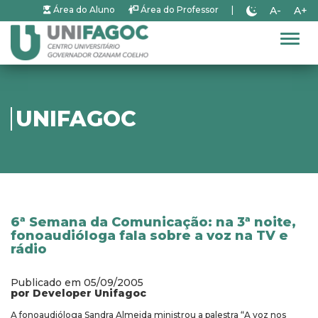
A-
A+
Área do Aluno
Área do Professor
|
Alter
UNIFAGOC
6ª Semana da Comunicação: na 3ª noite,
fonoaudióloga fala sobre a voz na TV e
rádio
Publicado em 05/09/2005
por Developer Unifagoc
A fonoaudióloga Sandra Almeida ministrou a palestra “A voz nos