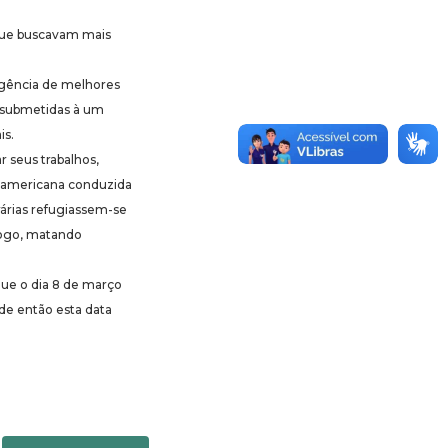
 que buscavam mais
xigência de melhores
m submetidas à um
is.
r seus trabalhos,
te-americana conduzida
árias refugiassem-se
 fogo, matando
que o dia 8 de março
de então esta data