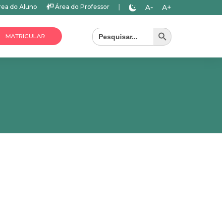
A-
A+
ea do Aluno
Área do Professor
|
Search Button
Search
for:
MATRICULAR