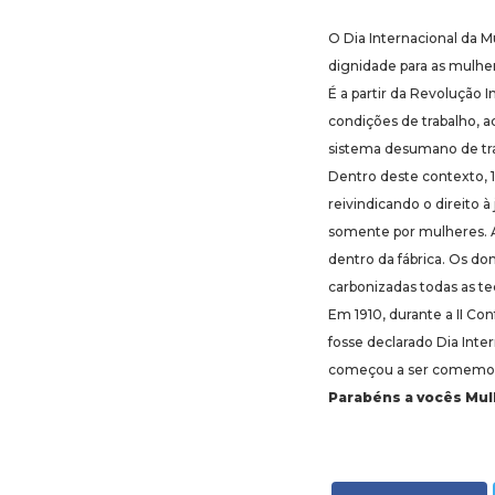
O Dia Internacional da 
dignidade para as mulhere
É a partir da Revolução 
condições de trabalho, a
sistema desumano de tra
Dentro deste contexto, 12
reivindicando o direito 
somente por mulheres. A
dentro da fábrica. Os do
carbonizadas todas as te
Em 1910, durante a II Co
fosse declarado Dia Int
começou a ser comemor
Parabéns a vocês Mulh