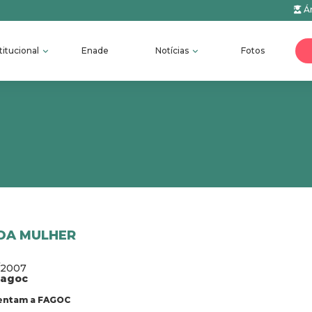
Ár
titucional
Enade
Notícias
Fotos
 DA MULHER
/2007
fagoc
entam a FAGOC