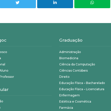
goc
Graduação
nosco
Administração
a
Biomedicina
onal
Ciência da Computação
 Aluno
Ciências Contábeis
Professor
Direito
Educação Física – Bacharelado
ular
Educação Física – Licenciatura
Enfermagem
ão
Estética e Cosmética
a
Farmácia