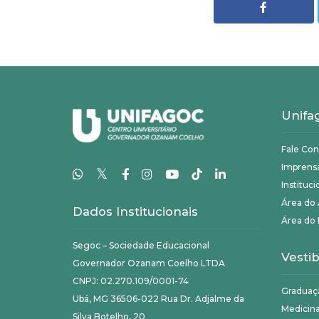
Unifa
Fale Co
Imprens
𝕏
Instituci
Área do
Dados Institucionais
Área do 
Segoc – Sociedade Educacional
Vestib
Governador Ozanam Coelho LTDA
CNPJ: 02.270.109/0001-74
Graduaç
Ubá, MG 36506-022 Rua Dr. Adjalme da
Medicin
Silva Botelho, 20