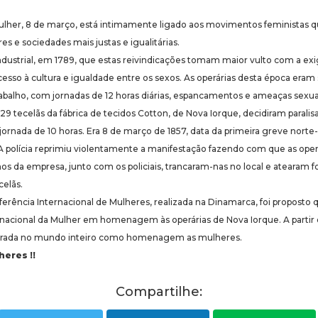
Mulher, 8 de março, está intimamente ligado aos movimentos feministas
s e sociedades mais justas e igualitárias.
Industrial, em 1789, que estas reivindicações tomam maior vulto com a e
cesso à cultura e igualdade entre os sexos. As operárias desta época era
balho, com jornadas de 12 horas diárias, espancamentos e ameaças sexua
9 tecelãs da fábrica de tecidos Cotton, de Nova Iorque, decidiram paralisa
à jornada de 10 horas. Era 8 de março de 1857, data da primeira greve nor
 polícia reprimiu violentamente a manifestação fazendo com que as oper
nos da empresa, junto com os policiais, trancaram-nas no local e atearam
celãs.
nferência Internacional de Mulheres, realizada na Dinamarca, foi proposto 
ernacional da Mulher em homenagem às operárias de Nova Iorque. A partir 
ada no mundo inteiro como homenagem as mulheres.
eres !!
Compartilhe: