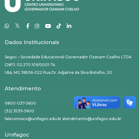
𝕏
Dados Institucionais
Segoc – Sociedade Educacional Governador Ozanam Coelho LTDA
CNPJ: 02.270.109/0001-74
Ubá, MG 36506-022 Rua Dr. Adjalme da Silva Botelho, 20
Atendimento
0800-037-5600
(32) 3539-5600
faleconosco@unifagoc.edu.br atendimento@unifagoc.edu.br
Unifagoc