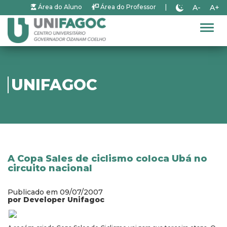
A-
A+
Área do Aluno
Área do Professor
|
Alter
UNIFAGOC
A Copa Sales de ciclismo coloca Ubá no
circuito nacional
Publicado em 09/07/2007
por Developer Unifagoc