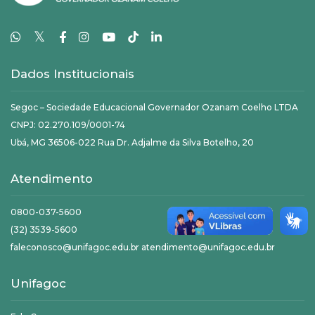
𝕏
Dados Institucionais
Segoc – Sociedade Educacional Governador Ozanam Coelho LTDA
CNPJ: 02.270.109/0001-74
Ubá, MG 36506-022 Rua Dr. Adjalme da Silva Botelho, 20
Atendimento
0800-037-5600
(32) 3539-5600
faleconosco@unifagoc.edu.br atendimento@unifagoc.edu.br
Unifagoc