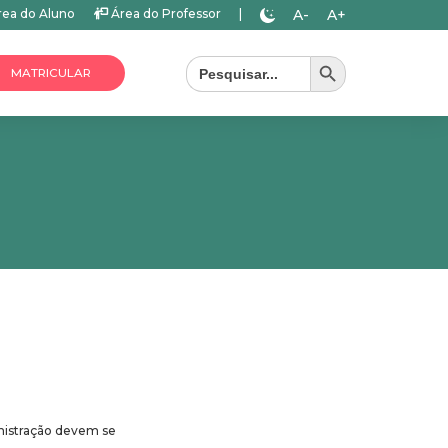
A-
A+
ea do Aluno
Área do Professor
|
Search Button
Search
for:
MATRICULAR
nistração devem se