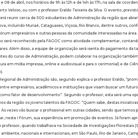
 e 08 de abril, nos horários de 9h às 12h e de 14h às 17h, na sala de coord
o Veloso, ou com o professor Eraldo Teixeira da Silva. O evento, previsto 
erá reunir cerca de 500 estudantes de Administração da região que abra
ova, incluindo Muriaé, Cataguases, Viçosa, Rio Branco, dentre outros, con
rum empresários e outras pessoas da comunidade interessadas na área.
ão será reconhecido pela FAGOC como atividade complementar, contando 
ares. Além disso, a equipe de organização será isenta do pagamento da ta
ntes do curso de Administração, podem colaborar na organização também
tura em mídia impressa, online e audiovisual e para o cerimonial) e de Ci
).
 Regional de Administração são, segundo explica o professor Eraldo, “pr
 entre empresários, acadêmicos e instituições que visam buscar um futur
ia como fator de desenvolvimento”. Segundo o professor, esta será uma o
ios da região os jovens talentos da FAGOC. “Quem sabe, destas iniciati
Às vezes vão buscar o profissional em outras cidades, sendo que temos p
tar, neste I Fórum, sua experiência em promoção de eventos. Já foram 
 professor, quando trabalhava na Sociedade de Investigações Florestais 
ambiente, nacionais e internacionais, em São Paulo, Rio de Janeiro, Camp