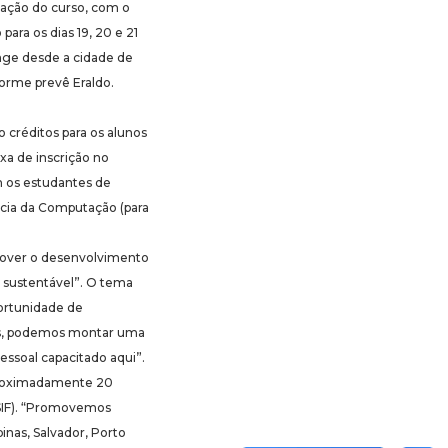
enação do curso, com o
para os dias 19, 20 e 21
nge desde a cidade de
forme prevê Eraldo.
créditos para os alunos
xa de inscrição no
 os estudantes de
ência da Computação (para
omover o desenvolvimento
o sustentável”. O tema
portunidade de
vas, podemos montar uma
essoal capacitado aqui”.
aproximadamente 20
(SIF). “Promovemos
inas, Salvador, Porto