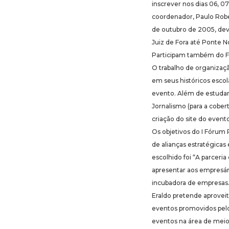
inscrever nos dias 06, 07
coordenador, Paulo Robert
de outubro de 2005, dev
Juiz de Fora até Ponte N
Participam também do Fó
O trabalho de organizaç
em seus históricos escol
evento. Além de estuda
Jornalismo (para a cober
criação do site do evento
Os objetivos do I Fórum
de alianças estratégicas
escolhido foi “A parcer
apresentar aos empresár
incubadora de empresas. 
Eraldo pretende aprovei
eventos promovidos pelo
eventos na área de meio 