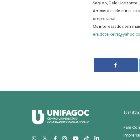
Seguro, Belo Horizonte
Ambiental, ele cursa at
empresarial.
Os interessados em mais
eraldoteixeira@yahoo.c
Unifa
Fale Co
Imprens
𝕏