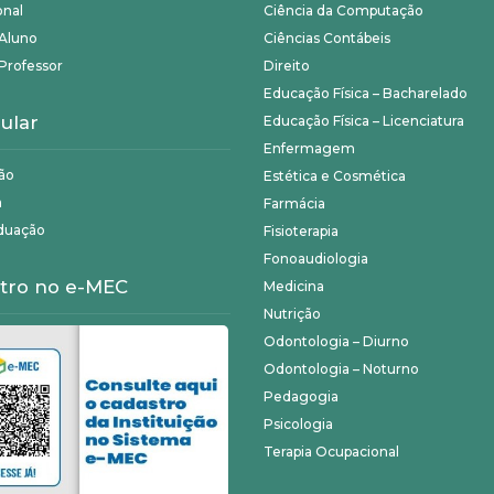
onal
Ciência da Computação
 Aluno
Ciências Contábeis
Professor
Direito
Educação Física – Bacharelado
ular
Educação Física – Licenciatura
Enfermagem
ão
Estética e Cosmética
a
Farmácia
duação
Fisioterapia
Fonoaudiologia
tro no e-MEC
Medicina
Nutrição
Odontologia – Diurno
Odontologia – Noturno
Pedagogia
Psicologia
Terapia Ocupacional