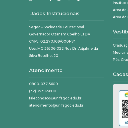
Instituci
Área do
Dados Institucionais
Área do 
Segoc – Sociedade Educacional
Vestib
Governador Ozanam Coelho LTDA
CNPJ: 02.270.109/0001-74
Graduaç
Ubá, MG 36506-022 Rua Dr. Adjalme da
Medicin
Silva Botelho, 20
Pós-Gra
Atendimento
Cadas
0800-037-5600
(32) 3539-5600
faleconosco@unifagoc.edu.br
atendimento@unifagoc.edu.br