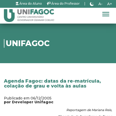
A-
A+
Área do Aluno
Área do Professor
|
Alter
UNIFAGOC
Agenda Fagoc: datas da re-matrícula,
colação de grau e volta às aulas
Publicado em 06/12/2005
por Developer Unifagoc
Reportagem de Mariana Reis,