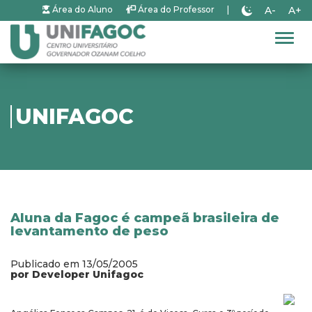
A-
A+
Área do Aluno
Área do Professor
|
Alter
UNIFAGOC
Aluna da Fagoc é campeã brasileira de
levantamento de peso
Publicado em 13/05/2005
por Developer Unifagoc