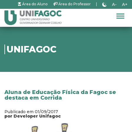
A-
A+
Área do Aluno
Área do Professor
|
Alter
UNIFAGOC
Aluna de Educação Física da Fagoc se
destaca em Corrida
Publicado em 01/09/2017
por Developer Unifagoc