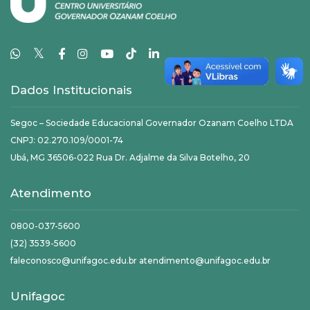
𝕏
Dados Institucionais
Segoc – Sociedade Educacional Governador Ozanam Coelho LTDA
CNPJ: 02.270.109/0001-74
Ubá, MG 36506-022 Rua Dr. Adjalme da Silva Botelho, 20
Atendimento
0800-037-5600
(32) 3539-5600
faleconosco@unifagoc.edu.br atendimento@unifagoc.edu.br
Unifagoc