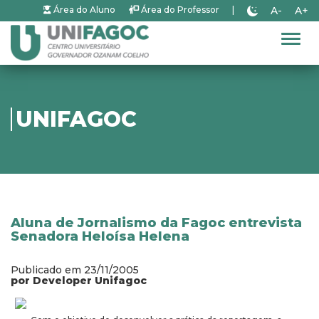
A-
A+
Área do Aluno
Área do Professor
|
Alter
UNIFAGOC
Aluna de Jornalismo da Fagoc entrevista
Senadora Heloísa Helena
Publicado em 23/11/2005
por Developer Unifagoc