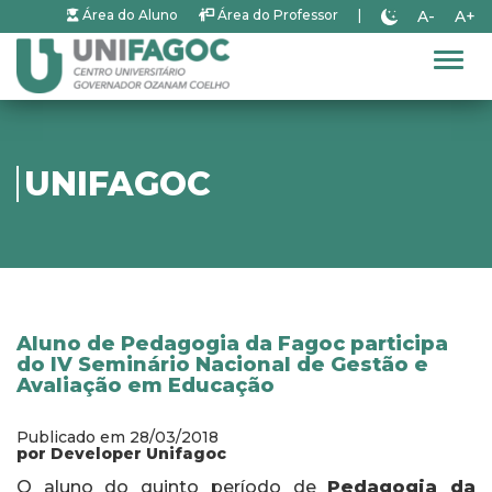
A-
A+
Área do Aluno
Área do Professor
|
Alter
UNIFAGOC
Aluno de Pedagogia da Fagoc participa
do IV Seminário Nacional de Gestão e
Avaliação em Educação
Publicado em 28/03/2018
por Developer Unifagoc
O aluno do quinto período de
Pedagogia da