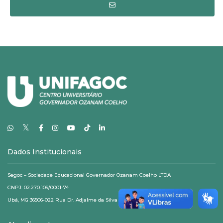
𝕏
Dados Institucionais
Segoc – Sociedade Educacional Governador Ozanam Coelho LTDA
CNPJ: 02.270.109/0001-74
Ubá, MG 36506-022 Rua Dr. Adjalme da Silva Botelho, 20