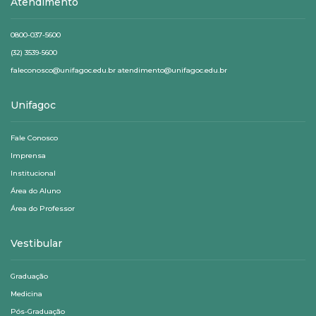
Atendimento
0800-037-5600
(32) 3539-5600
faleconosco@unifagoc.edu.br atendimento@unifagoc.edu.br
Unifagoc
Fale Conosco
Imprensa
Institucional
Área do Aluno
Área do Professor
Vestibular
Graduação
Medicina
Pós-Graduação