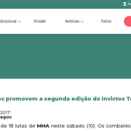
Ár
titucional
Enade
Notícias
Fotos
oc promovem a segunda edição do Invictos 
/2017
fagoc
 de 18 lutas de
MMA
neste sábado (10). Os combates 