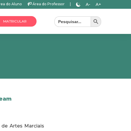
A-
A+
ea do Aluno
Área do Professor
|
Search Button
Search
for:
MATRICULAR
Team
de Artes Marciais