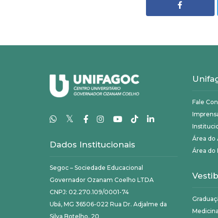
Unifa
Fale Co
Imprens
𝕏
Instituci
Área do
Dados Institucionais
Área do 
Segoc – Sociedade Educacional
Vestib
Governador Ozanam Coelho LTDA
CNPJ: 02.270.109/0001-74
Graduaç
Ubá, MG 36506-022 Rua Dr. Adjalme da
Medicin
Silva Botelho, 20