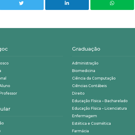
goc
Graduação
nosco
Administração
a
Biomedicina
onal
Ciência da Computação
 Aluno
Ciências Contábeis
Professor
Direito
Educação Física – Bacharelado
ular
Educação Física – Licenciatura
Enfermagem
ão
Estética e Cosmética
a
Farmácia